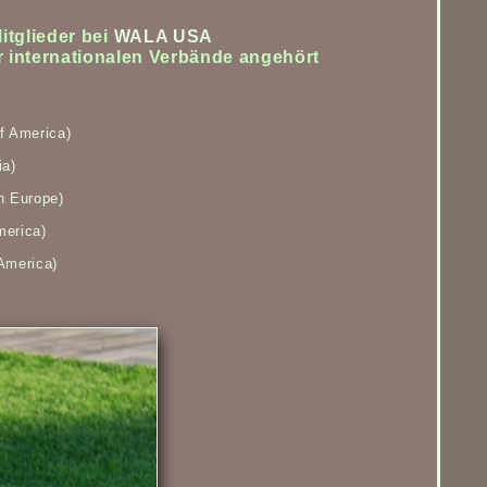
itglieder bei
WALA USA
r internationalen Verbände angehört
f America)
ia)
n Europe)
merica)
America)