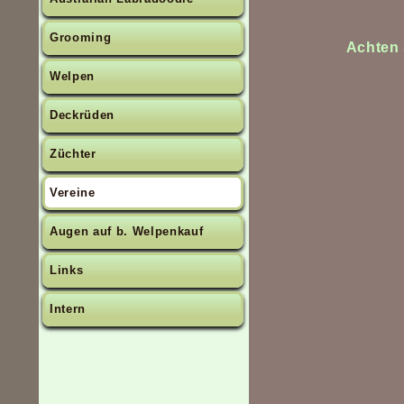
Grooming
Achten 
Welpen
Deckrüden
Züchter
Vereine
Augen auf b. Welpenkauf
Links
Intern